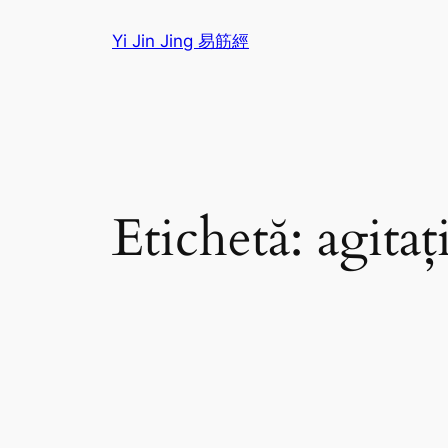
Sari
Yi Jin Jing 易筋經
la
conținut
Etichetă:
agitaț