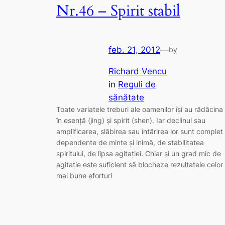
Nr.46 – Spirit stabil
feb. 21, 2012
—
by
Richard Vencu
in
Reguli de
sănătate
Toate variatele treburi ale oamenilor îşi au rădăcina
în esenţă (jing) şi spirit (shen). Iar declinul sau
amplificarea, slăbirea sau întărirea lor sunt complet
dependente de minte şi inimă, de stabilitatea
spiritului, de lipsa agitaţiei. Chiar şi un grad mic de
agitaţie este suficient să blocheze rezultatele celor
mai bune eforturi