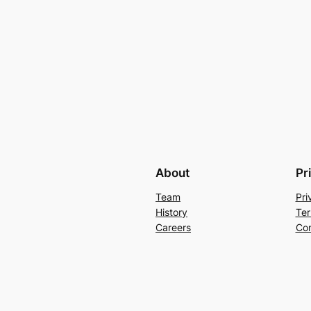
About
Pr
Team
Pri
History
Ter
Careers
Con