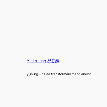
Yi Jin Jing 易筋經
yijinjing – calea transformării meridianelor