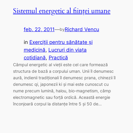
Sistemul energetic al ființei umane
feb. 22, 2011
—
Richard Vencu
by
in
Exerciţii pentru sănătate şi
medicină
, 
Lucruri din viaţa
cotidiană
, 
Practică
Câmpul energetic al vieții este cel care formează
structura de bază a corpului uman. Unii îl denumesc
aură, indienii tradiționali îl denumesc prana, chinezii îl
denumesc qi, japonezii ki și mai este cunoscut cu
nume precum lumină, halou, bio-magnetism, câmp
electromagnetic sau forță ordică. Această energie
înconjoară corpul la distanțe între 5 și 50 de…