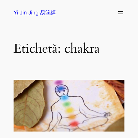
Sari
Yi Jin Jing 易筋經
la
conținut
Etichetă:
chakra