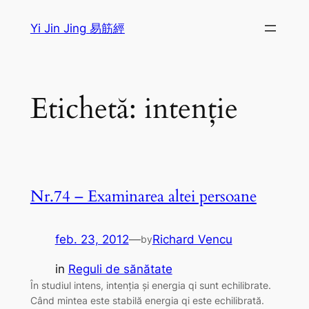
Sari
Yi Jin Jing 易筋經
la
conținut
Etichetă:
intenție
Nr.74 – Examinarea altei persoane
feb. 23, 2012
—
Richard Vencu
by
in
Reguli de sănătate
În studiul intens, intenţia şi energia qi sunt echilibrate.
Când mintea este stabilă energia qi este echilibrată.