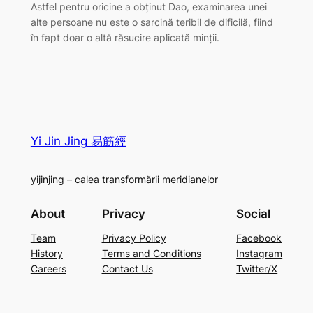
Astfel pentru oricine a obţinut Dao, examinarea unei
alte persoane nu este o sarcină teribil de dificilă, fiind
în fapt doar o altă răsucire aplicată minţii.
Yi Jin Jing 易筋經
yijinjing – calea transformării meridianelor
About
Privacy
Social
Team
Privacy Policy
Facebook
History
Terms and Conditions
Instagram
Careers
Contact Us
Twitter/X