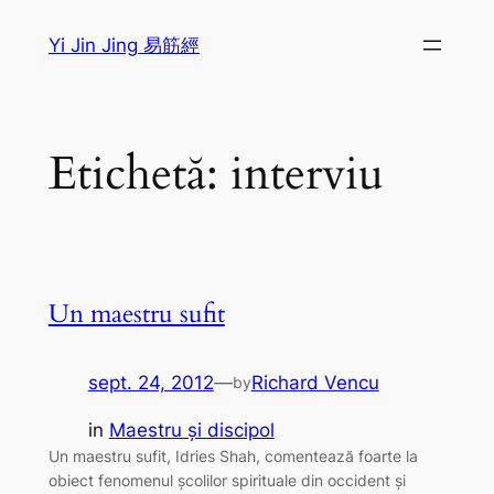
Sari
Yi Jin Jing 易筋經
la
conținut
Etichetă:
interviu
Un maestru sufit
sept. 24, 2012
—
Richard Vencu
by
in
Maestru și discipol
Un maestru sufit, Idries Shah, comentează foarte la
obiect fenomenul școlilor spirituale din occident și