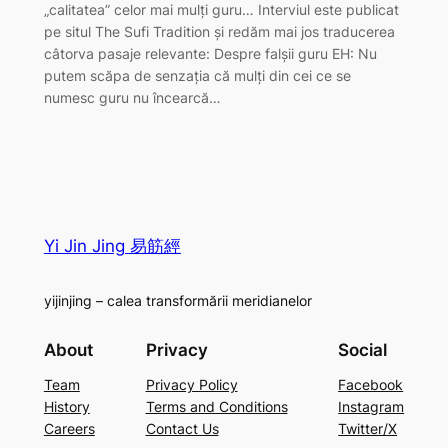
„calitatea” celor mai mulți guru… Interviul este publicat
pe situl The Sufi Tradition și redăm mai jos traducerea
câtorva pasaje relevante: Despre falșii guru EH: Nu
putem scăpa de senzația că mulți din cei ce se
numesc guru nu încearcă…
Yi Jin Jing 易筋經
yijinjing – calea transformării meridianelor
About
Privacy
Social
Team
Privacy Policy
Facebook
History
Terms and Conditions
Instagram
Careers
Contact Us
Twitter/X