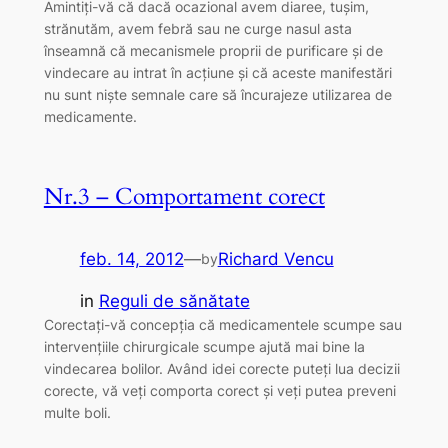
Amintiţi-vă că dacă ocazional avem diaree, tuşim,
strănutăm, avem febră sau ne curge nasul asta
înseamnă că mecanismele proprii de purificare şi de
vindecare au intrat în acţiune şi că aceste manifestări
nu sunt nişte semnale care să încurajeze utilizarea de
medicamente.
Nr.3 – Comportament corect
feb. 14, 2012
—
Richard Vencu
by
in
Reguli de sănătate
Corectaţi-vă concepţia că medicamentele scumpe sau
intervenţiile chirurgicale scumpe ajută mai bine la
vindecarea bolilor. Având idei corecte puteţi lua decizii
corecte, vă veţi comporta corect şi veţi putea preveni
multe boli.