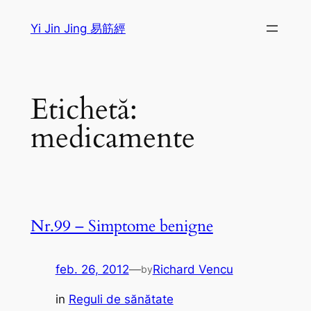
Sari
Yi Jin Jing 易筋經
la
conținut
Etichetă:
medicamente
Nr.99 – Simptome benigne
feb. 26, 2012
—
Richard Vencu
by
in
Reguli de sănătate