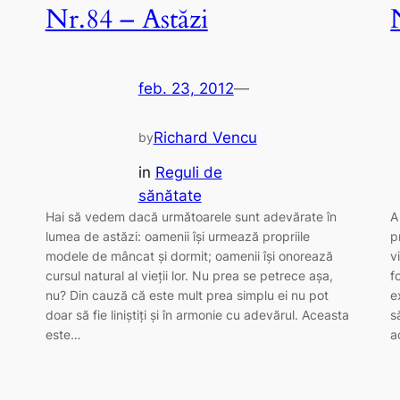
Nr.84 – Astăzi
feb. 23, 2012
—
Richard Vencu
by
in
Reguli de
sănătate
Hai să vedem dacă următoarele sunt adevărate în
A
lumea de astăzi: oamenii îşi urmează propriile
p
modele de mâncat şi dormit; oamenii îşi onorează
v
cursul natural al vieţii lor. Nu prea se petrece aşa,
f
nu? Din cauză că este mult prea simplu ei nu pot
e
doar să fie liniştiţi şi în armonie cu adevărul. Aceasta
s
este…
a