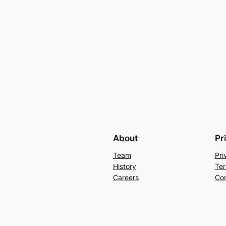
About
Pr
Team
Pri
History
Ter
Careers
Con