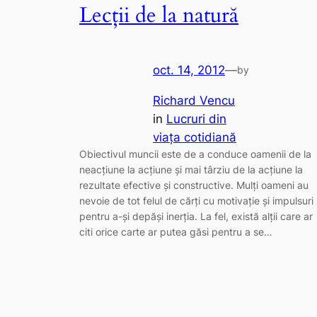
Lecții de la natură
oct. 14, 2012
—
by
Richard Vencu
in
Lucruri din
viaţa cotidiană
Obiectivul muncii este de a conduce oamenii de la
neacțiune la acțiune și mai târziu de la acțiune la
rezultate efective și constructive. Mulți oameni au
nevoie de tot felul de cărți cu motivație și impulsuri
pentru a-și depăși inerția. La fel, există alții care ar
citi orice carte ar putea găsi pentru a se…