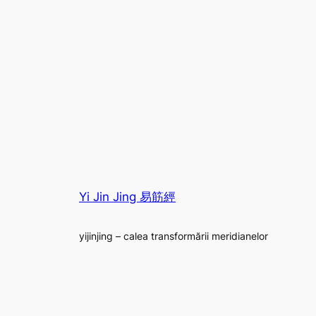
Yi Jin Jing 易筋經
yijinjing – calea transformării meridianelor