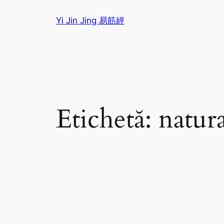
Sari
Yi Jin Jing 易筋經
la
conținut
Etichetă:
natura