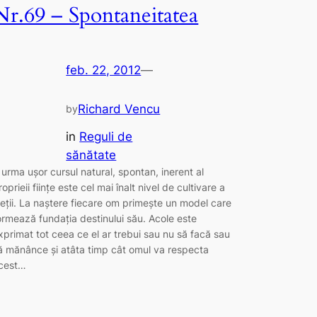
Nr.69 – Spontaneitatea
feb. 22, 2012
—
Richard Vencu
by
in
Reguli de
sănătate
 urma uşor cursul natural, spontan, inerent al
roprieii fiinţe este cel mai înalt nivel de cultivare a
ieţii. La naştere fiecare om primeşte un model care
ormează fundaţia destinului său. Acole este
xprimat tot ceea ce el ar trebui sau nu să facă sau
ă mănânce şi atâta timp cât omul va respecta
cest…