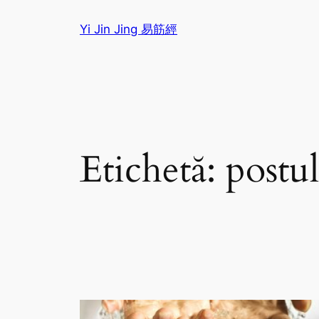
Sari
Yi Jin Jing 易筋經
la
conținut
Etichetă:
postul