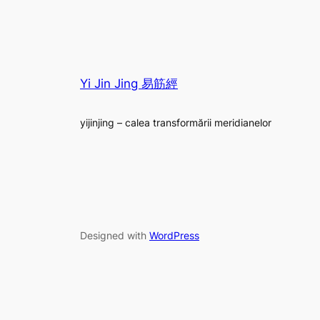
Yi Jin Jing 易筋經
yijinjing – calea transformării meridianelor
Designed with
WordPress