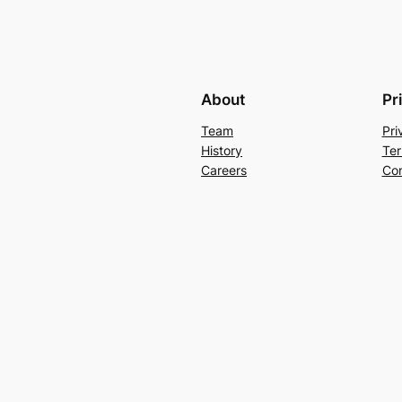
About
Pr
Team
Pri
History
Ter
Careers
Con