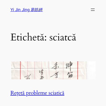
Sari
Yi Jin Jing 易筋經
la
conținut
Etichetă:
sciatcă
Rețetă probleme sciatică