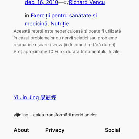
dec. 16, 2010
—
Richard Vencu
by
in
Exerciţii pentru sănătate şi
medicină
, 
Nutriţie
Această rețetă este nepericuloasă și poate fi utilizată
în cazul problemelor cu nervii sciatici sau probleme
reumatice ușoare (senzații de amorțire fără dureri).
Preț aproximativ 10 Euro, durata tratamentului 5 zile.
Yi Jin Jing 易筋經
yijinjing – calea transformării meridianelor
About
Privacy
Social