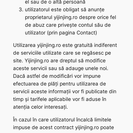
el sau de o altă persoană
utilizatorul este obligat să anunțe
proprietarul yijinjing.ro despre orice fel
de abuz care privește contul său de
utilizator (prin pagina Contact)
Utilizarea yijinjing.ro este gratuită indiferent
de serviciile utilizate care se regăsesc pe
site. Yijinjing.ro are dreptul să modifice
aceste servicii sau să adauge unele noi.
Dacă astfel de modificări vor impune
efectuarea de plăți pentru utilizarea de
servicii aceste informații vor fi publicate din
timp și tarifele aplicabile vor fi aduse în
atenția celor interesați.
În cazul în care utilizatorul încalcă limitele
impuse de acest contract yijinjing.ro poate