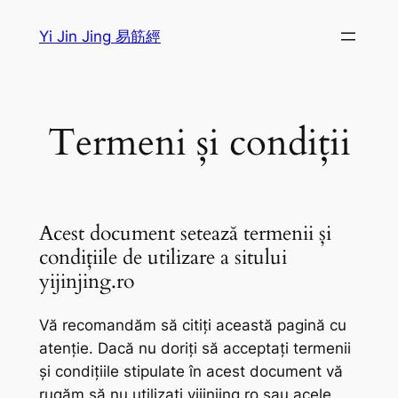
Sari
Yi Jin Jing 易筋經
la
conținut
Termeni și condiții
Acest document setează termenii și
condițiile de utilizare a sitului
yijinjing.ro
Vă recomandăm să citiți această pagină cu
atenție. Dacă nu doriți să acceptați termenii
și condițiile stipulate în acest document vă
rugăm să nu utilizați yijinjing.ro sau acele