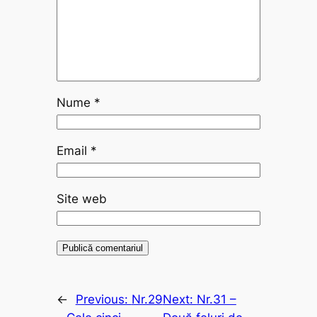
Nume
*
Email
*
Site web
←
Previous:
Nr.29
Next:
Nr.31 –