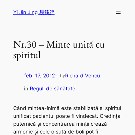
Sari
Yi Jin Jing 易筋經
la
conținut
Nr.30 – Minte unită cu
spiritul
feb. 17, 2012
—
Richard Vencu
by
in
Reguli de sănătate
Când mintea-inimă este stabilizată şi spiritul
unificat pacientul poate fi vindecat. Credinţa
puternică şi concentrarea minţii crează
armonie şi cele o sută de boli pot fi