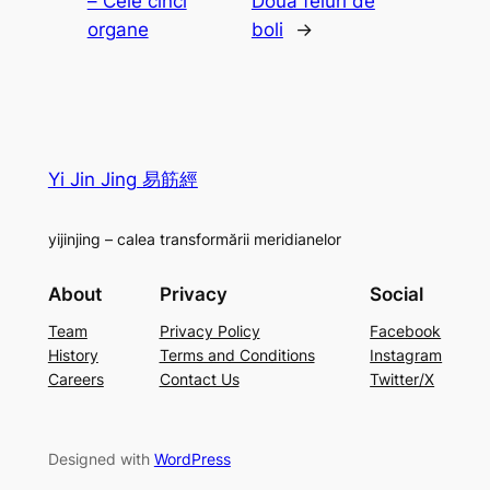
– Cele cinci
Două feluri de
organe
boli
→
Yi Jin Jing 易筋經
yijinjing – calea transformării meridianelor
About
Privacy
Social
Team
Privacy Policy
Facebook
History
Terms and Conditions
Instagram
Careers
Contact Us
Twitter/X
Designed with
WordPress