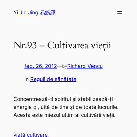
Sari
Yi Jin Jing 易筋經
la
conținut
Nr.93 – Cultivarea vieții
feb. 26, 2012
—
Richard Vencu
by
in
Reguli de sănătate
Concentrează-ţi spiritul şi stabilizează-ţi
energia
qi
, uită de tine şi de toate lucrurile.
Acesta este miezul ultim al cultivării vieţii.
viaţă
cultivare