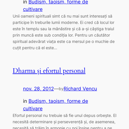
in
Budism, taoism, forme de
cultivare
Unii oameni spirituali simt că nu mai sunt interesați să
participe în treburile lumii moderne. Ei cred că locul lor
este în templu sau la mânăstire și că a-și câștiga traiul
prin muncă este sub condiția lor. Pentru un căutător
spiritual adevărat viața este ca mersul pe o muchie de
cuțit pentru că el este…
Dharma și efortul personal
nov. 28, 2012
—
Richard Vencu
by
in
Budism, taoism, forme de
cultivare
Efortul personal nu trebuie să fie unul depus orbește. El
necesită determinare și perseverență și, de asemenea,
necesită să trăim în armonie cu noi înșine pentru a ne