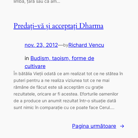
limbă, țară sau că am…
Predați-vă și acceptați Dharma
nov. 23, 2012
—
Richard Vencu
by
in
Budism, taoism, forme de
cultivare
În bătălia Vieții odată ce am realizat tot ce ne stătea în
puteri pentru a ne realiza viziunea tot ce ne mai
rămâne de făcut este să acceptăm cu grație
rezultatele, oricare ar fi acestea. Eforturile oamenilor
de a produce un anumit rezultat într-o situație dată
sunt nimic în comparație cu ce poate face Cerul.…
Pagina următoare
→