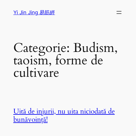
Sari
Yi Jin Jing 易筋經
la
conținut
Categorie:
Budism,
taoism, forme de
cultivare
Uită de injurii, nu uita niciodată de
bunăvoință!