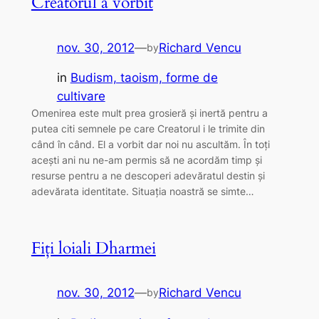
Creatorul a vorbit
nov. 30, 2012
—
Richard Vencu
by
in
Budism, taoism, forme de
cultivare
Omenirea este mult prea grosieră și inertă pentru a
putea citi semnele pe care Creatorul i le trimite din
când în când. El a vorbit dar noi nu ascultăm. În toți
acești ani nu ne-am permis să ne acordăm timp și
resurse pentru a ne descoperi adevăratul destin și
adevărata identitate. Situația noastră se simte…
Fiți loiali Dharmei
nov. 30, 2012
—
Richard Vencu
by