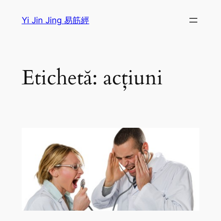
Sari
Yi Jin Jing 易筋經
la
conținut
Etichetă:
acțiuni