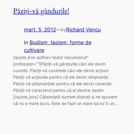
Păziți-vă gândurile!
mart. 5, 2012
—
Richard Vencu
by
in
Budism, taoism, forme de
cultivare
[quote_box author=”autor necunoscut”
profession=””]Păziți-vă gândurile căci ele devin
cuvinte. Păziți-vă cuvintele căci ele devin acțiuni.
Păziți-vă acțiunile pentru că ele devin obișnuințe.
Păziți-vă obișnuințele pentru că ele devin caracter.
Păziți-vă caracterul pentru că el devine destin.
[/quote_box] Câteodată suntem distrați și ne spunem
că nu e mare lucru. Este de fapt un mare lucru! E un…