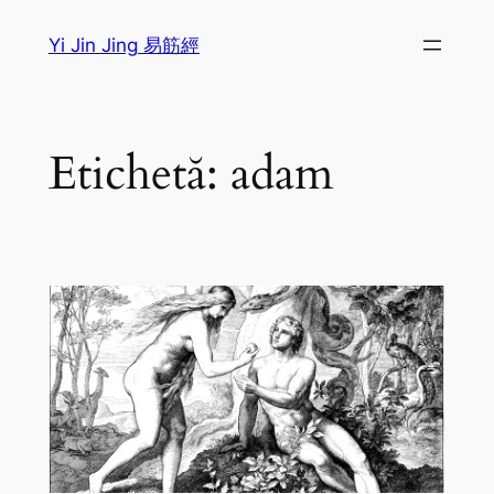
Sari
Yi Jin Jing 易筋經
la
conținut
Etichetă:
adam