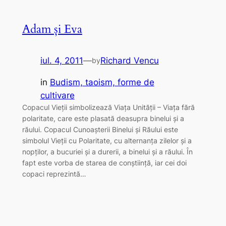
Adam și Eva
iul. 4, 2011
—
Richard Vencu
by
in
Budism, taoism, forme de
cultivare
Copacul Vieții simbolizează Viața Unității – Viața fără
polaritate, care este plasată deasupra binelui și a
răului. Copacul Cunoașterii Binelui și Răului este
simbolul Vieții cu Polaritate, cu alternanța zilelor și a
nopților, a bucuriei și a durerii, a binelui și a răului. În
fapt este vorba de starea de conștiință, iar cei doi
copaci reprezintă…