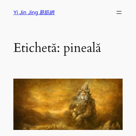
Sari
Yi Jin Jing 易筋經
la
conținut
Etichetă:
pineală