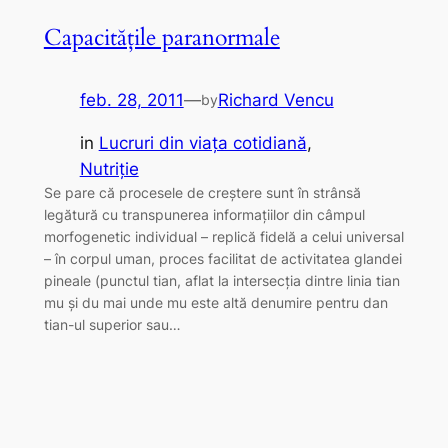
Capacitățile paranormale
feb. 28, 2011
—
Richard Vencu
by
in
Lucruri din viaţa cotidiană
, 
Nutriţie
Se pare că procesele de creștere sunt în strânsă
legătură cu transpunerea informațiilor din câmpul
morfogenetic individual – replică fidelă a celui universal
– în corpul uman, proces facilitat de activitatea glandei
pineale (punctul tian, aflat la intersecția dintre linia tian
mu și du mai unde mu este altă denumire pentru dan
tian-ul superior sau…