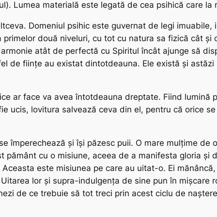
pul). Lumea materială este legată de cea psihică care la 
 altceva. Domeniul psihic este guvernat de legi imuabile, 
primelor două niveluri, cu tot cu natura sa fizică cât și 
o armonie atât de perfectă cu Spiritul încât ajunge să di
l de ființe au existat dintotdeauna. Ele există și astăzi 
e ar face va avea întotdeauna dreptate. Fiind lumină pur
ie ucis, lovitura salvează ceva din el, pentru că orice s
se împerechează și își păzesc puii. O mare mulțime de oa
st pământ cu o misiune, aceea de a manifesta gloria și d
ură. Aceasta este misiunea pe care au uitat-o. Ei mănâncă
Uitarea lor și supra-indulgența de sine pun în mișcare ro
unezi de ce trebuie să tot treci prin acest ciclu de naște