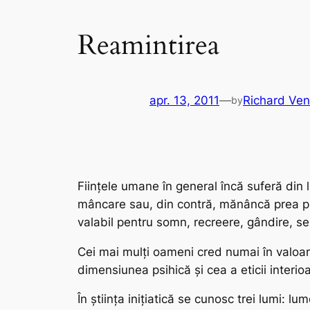
Reamintirea
apr. 13, 2011
—
Richard Ve
by
Ființele umane în general încă suferă din l
mâncare sau, din contră, mănâncă prea puț
valabil pentru somn, recreere, gândire, s
Cei mai mulți oameni cred numai în valoare
dimensiunea psihică și cea a eticii interi
În știința inițiatică se cunosc trei lumi: lu