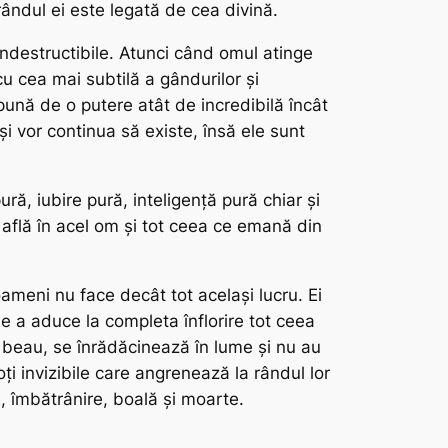
rândul ei este legată de cea divină.
indestructibile. Atunci când omul atinge
cu cea mai subtilă a gândurilor și
spună de o putere atât de incredibilă încât
și vor continua să existe, însă ele sunt
ă, iubire pură, inteligență pură chiar și
e află în acel om și tot ceea ce emană din
meni nu face decât tot același lucru. Ei
e a aduce la completa înflorire tot ceea
, beau, se înrădăcinează în lume și nu au
ți invizibile care angrenează la rândul lor
re, îmbătrânire, boală și moarte.