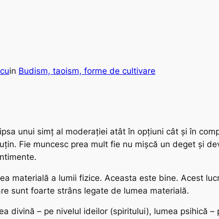
ncu
in
Budism, taoism, forme de cultivare
ipsa unui simț al moderației atât în opțiuni cât și în co
in. Fie muncesc prea mult fie nu mișcă un deget și devi
entimente.
a materială a lumii fizice. Aceasta este bine. Acest luc
oare sunt foarte strâns legate de lumea materială.
mea divină – pe nivelul ideilor (spiritului), lumea psihică – 