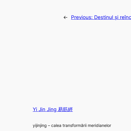
←
Previous:
Destinul și reîn
Yi Jin Jing 易筋經
yijinjing – calea transformării meridianelor