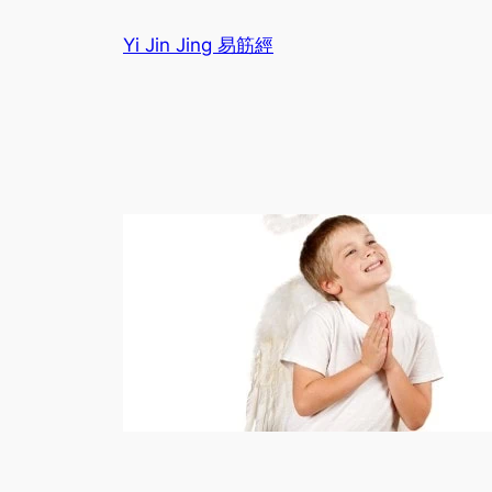
Sari
Yi Jin Jing 易筋經
la
conținut