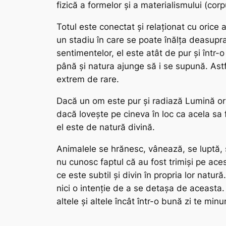
fizică a formelor și a materialismului (cor
Totul este conectat și relaționat cu orice
un stadiu în care se poate înălța deasupra 
sentimentelor, el este atât de pur și într-
până și natura ajunge să i se supună. Astfe
extrem de rare.
Dacă un om este pur și radiază Lumină oric
dacă lovește pe cineva în loc ca acela sa f
el este de natură divină.
Animalele se hrănesc, vânează, se luptă, 
nu cunosc faptul că au fost trimiși pe ace
ce este subtil și divin în propria lor nat
nici o intenție de a se detașa de aceasta. 
altele și altele încât într-o bună zi te min