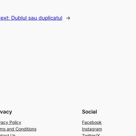
ext:
Dublul sau duplicatul
→
ivacy
Social
vacy Policy
Facebook
ms and Conditions
Instagram
tact Us
Twitter/X