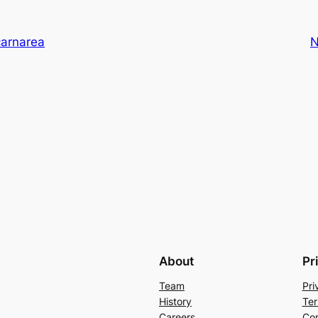
carnarea
N
About
Pr
Team
Pri
History
Ter
Careers
Con