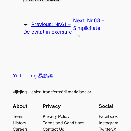
Next:
Nr.63 –
←
Previous:
Nr.61 –
Simplicitate
De evitat în exersare
→
Yi Jin Jing 易筋經
yijinjing – calea transformării meridianelor
About
Privacy
Social
Team
Privacy Policy
Facebook
History
Terms and Conditions
Instagram
Careers
Contact Us
Twitter/X