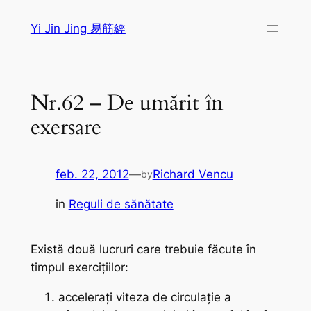
Sari
Yi Jin Jing 易筋經
la
conținut
Nr.62 – De umărit în
exersare
feb. 22, 2012
—
Richard Vencu
by
in
Reguli de sănătate
Există două lucruri care trebuie făcute în
timpul exerciţiilor:
acceleraţi viteza de circulaţie a