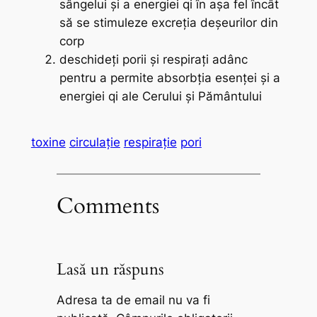
sângelui şi a energiei
qi
în aşa fel încât
să se stimuleze excreţia deşeurilor din
corp
deschideţi porii şi respiraţi adânc
pentru a permite absorbţia esenţei şi a
energiei
qi
ale Cerului şi Pământului
toxine
circulație
respirație
pori
Comments
Lasă un răspuns
Adresa ta de email nu va fi