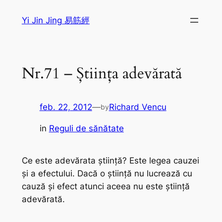
Sari
Yi Jin Jing 易筋經
la
conținut
Nr.71 – Știința adevărată
feb. 22, 2012
—
Richard Vencu
by
in
Reguli de sănătate
Ce este adevărata ştiinţă? Este legea cauzei
şi a efectului. Dacă o ştiinţă nu lucrează cu
cauză şi efect atunci aceea nu este ştiinţă
adevărată.