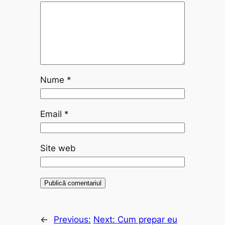
Nume
*
Email
*
Site web
←
Previous:
Next:
Cum prepar eu