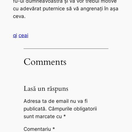
fu
-ul dumneavoastră și vă vor trebui motive
cu adevărat puternice să vă angrenați în așa
ceva.
qi
ceai
Comments
Lasă un răspuns
Adresa ta de email nu va fi
publicată.
Câmpurile obligatorii
sunt marcate cu
*
Comentariu
*