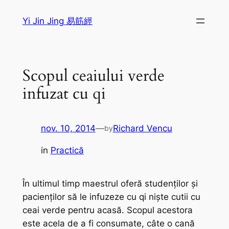
Sari
Yi Jin Jing 易筋經
la
conținut
Scopul ceaiului verde
infuzat cu qi
nov. 10, 2014
—
Richard Vencu
by
in
Practică
În ultimul timp maestrul oferă studenților și
pacienților să le infuzeze cu
qi
niște cutii cu
ceai verde pentru acasă. Scopul acestora
este acela de a fi consumate, câte o cană