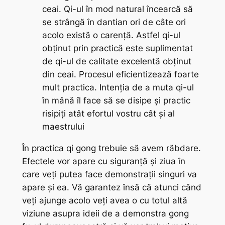
ceai.
Qi
-ul în mod natural încearcă să
se strângă în
dantian
ori de câte ori
acolo există o carență. Astfel
qi
-ul
obținut prin practică este suplimentat
de
qi
-ul de calitate excelentă obținut
din ceai. Procesul eficientizează foarte
mult practica. Intenția de a muta
qi
-ul
în mână îl face să se disipe și practic
risipiți atât efortul vostru cât și al
maestrului
În practica
qi gong
trebuie să avem răbdare.
Efectele vor apare cu siguranță și ziua în
care veți putea face demonstrații singuri va
apare și ea. Vă garantez însă că atunci când
veți ajunge acolo veți avea o cu totul altă
viziune asupra ideii de a demonstra
gong