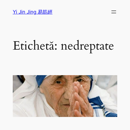
Sari
Yi Jin Jing 易筋經
la
conținut
Etichetă:
nedreptate