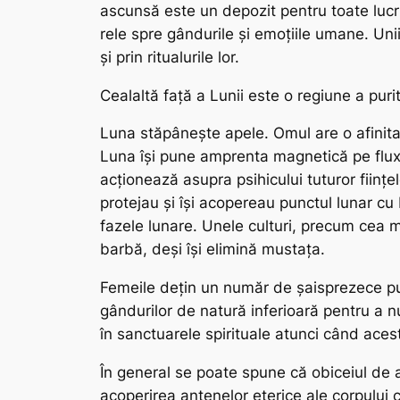
ascunsă este un depozit pentru toate lucr
rele spre gândurile și emoțiile umane. Unii 
și prin ritualurile lor.
Cealaltă față a Lunii este o regiune a purităț
Luna stăpânește apele. Omul are o afinitate
Luna își pune amprenta magnetică pe fluxul 
acționează asupra psihicului tuturor ființe
protejau și își acopereau punctul lunar cu
fazele lunare. Unele culturi, precum cea 
barbă, deși își elimină mustața.
Femeile dețin un număr de șaisprezece punc
gândurilor de natură inferioară pentru a nu
în sanctuarele spirituale atunci când aces
În general se poate spune că obiceiul de a
acoperirea antenelor eterice ale corpului