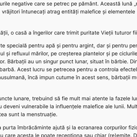
urile negative care se petrec pe pământ. Această lună „
vrăjitori întunecați atrag entități malefice și elementele 
ii, o casă a îngerilor care trimit puritate Vieții tuturor fii
 specială pentru apă și pentru argint, dar și pentru perle
și refluxul mărilor, pe creșterea plantelor și pe cicluril
lor. Bărbații au un singur punct lunar, situat în bărbie. D
 barbă. Acest lucru se petrecea pentru a controla efecte
musulmană, încă impun cutume în acest sens, bărbații m
te lunare, trebuind să fie mult mai atente la fazele luni
 deveni vulnerabile la influențele malefice ale lunii. Mult
tea sunt la menstruație.
 purta îmbrăcăminte ajută și la ecranarea corpurilor fizi
 cu care acesta le poate recepționa sau chiar (re)emite.