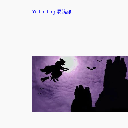
Sari
Yi Jin Jing 易筋經
la
conținut