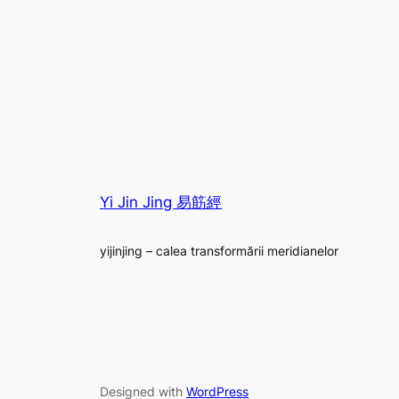
Yi Jin Jing 易筋經
yijinjing – calea transformării meridianelor
Designed with
WordPress