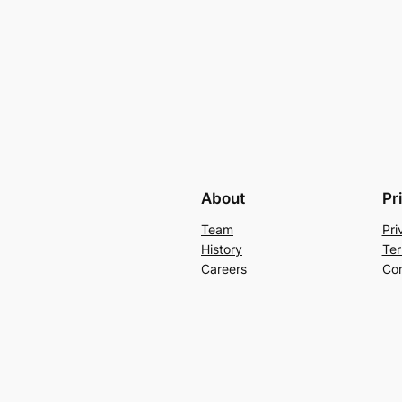
About
Pr
Team
Pri
History
Ter
Careers
Con