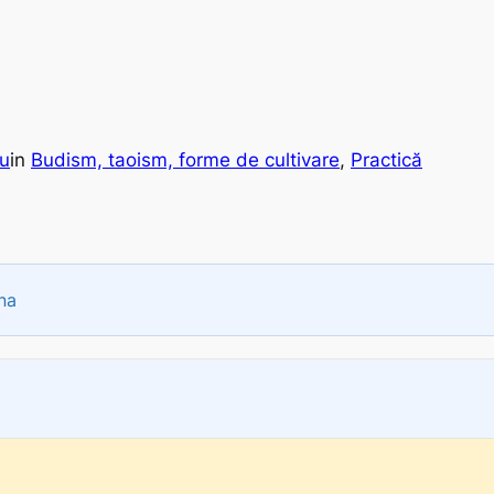
cu
in
Budism, taoism, forme de cultivare
, 
Practică
na