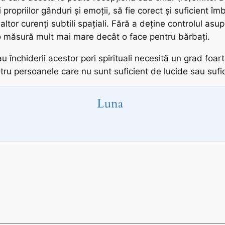
 propriilor gânduri și emoții, să fie corect și suficient î
 altor curenți subtili spațiali. Fără a deține controlul asu
-o măsură mult mai mare decât o face pentru bărbați.
au închiderii acestor pori spirituali necesită un grad f
ntru persoanele care nu sunt suficient de lucide sau sufi
Luna