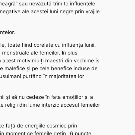
neagră” sau nevăzută trimite influențele
negative ale acestei luni negre prin vrăjile
nțelor.
, toate fiind corelate cu influența lunii.
e menstruale ale femeilor. În plus
in acest motiv mulți maeștri din vechime își
le malefice și pe cele benefice induse de
usulmani purtând în majoritatea lor
i și să nu cedeze în fața emoțiilor și a
e religii din lume interzic accesul femeilor
ce față de energiile cosmice prin
 Din moment ce femeile dețin 16 puncte