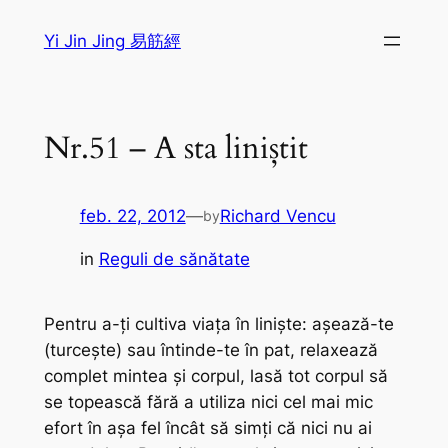
Sari
Yi Jin Jing 易筋經
la
conținut
Nr.51 – A sta liniștit
feb. 22, 2012
—
Richard Vencu
by
in
Reguli de sănătate
Pentru a-ţi cultiva viaţa în linişte: aşează-te
(turceşte) sau întinde-te în pat, relaxează
complet mintea şi corpul, lasă tot corpul să
se topească fără a utiliza nici cel mai mic
efort în aşa fel încât să simţi că nici nu ai