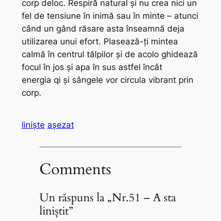
corp deloc. Respiră natural şi nu crea nici un
fel de tensiune în inimă sau în minte – atunci
când un gând răsare asta înseamnă deja
utilizarea unui efort. Plasează-ţi mintea
calmă în centrul tălpilor şi de acolo ghidează
focul în jos şi apa în sus astfel încât
energia
qi
şi sângele vor circula vibrant prin
corp.
liniște
așezat
Comments
Un răspuns la „Nr.51 – A sta
liniștit”