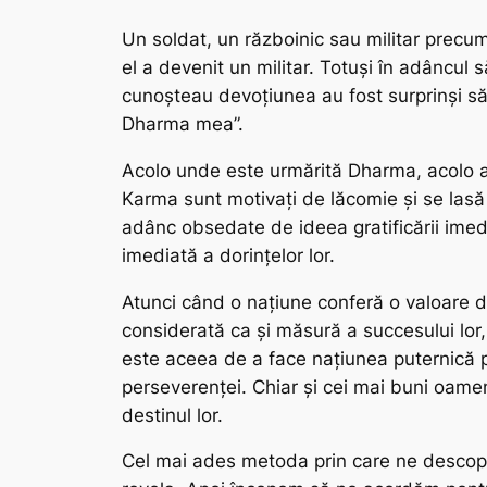
Un soldat, un războinic sau militar precu
el a devenit un militar. Totuși în adâncul 
cunoșteau devoțiunea au fost surprinși să 
Dharma
mea”.
Acolo unde este urmărită
Dharma
, acolo 
Karma
sunt motivați de lăcomie și se lasă
adânc obsedate de ideea gratificării imed
imediată a dorințelor lor.
Atunci când o națiune conferă o valoare d
considerată ca și măsură a succesului lor,
este aceea de a face națiunea puternică p
perseverenței. Chiar și cei mai buni oame
destinul lor.
Cel mai ades metoda prin care ne desco