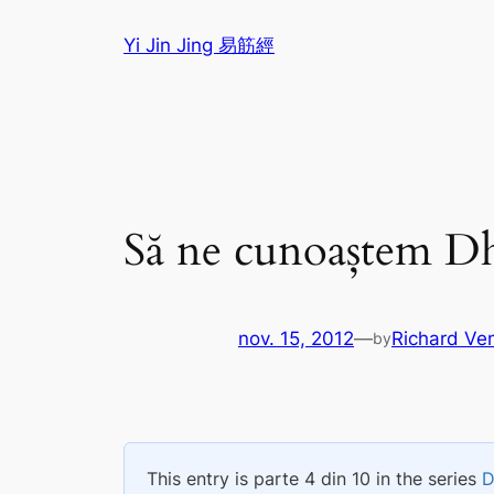
Sari
Yi Jin Jing 易筋經
la
conținut
Să ne cunoaștem D
nov. 15, 2012
—
Richard Ve
by
This entry is parte 4 din 10 in the series
D