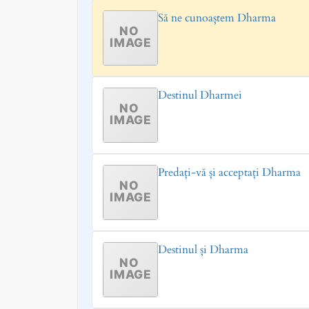
Să ne cunoaștem Dharma
Destinul Dharmei
Predați-vă și acceptați Dharma
Destinul și Dharma