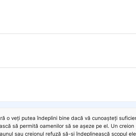
stră o veți putea îndeplini bine dacă vă cunoașteți sufici
ască să permită oamenilor să se așeze pe el. Un creion e
unul sau creionul refuză să-și îndeplinească scopul ele