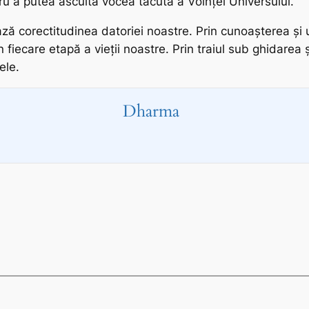
 a putea asculta vocea tăcută a Voinței Universului.
ă corectitudinea datoriei noastre. Prin cunoașterea și 
în fiecare etapă a vieții noastre. Prin traiul sub ghidarea 
ele.
Dharma