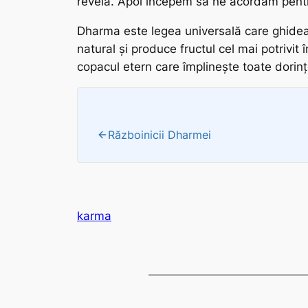
revela. Apoi începem să ne acordăm pentru
Dharma
este legea universală care ghideaz
natural și produce fructul cel mai potrivit 
copacul etern care împlinește toate dorinț
Războinicii Dharmei
karma