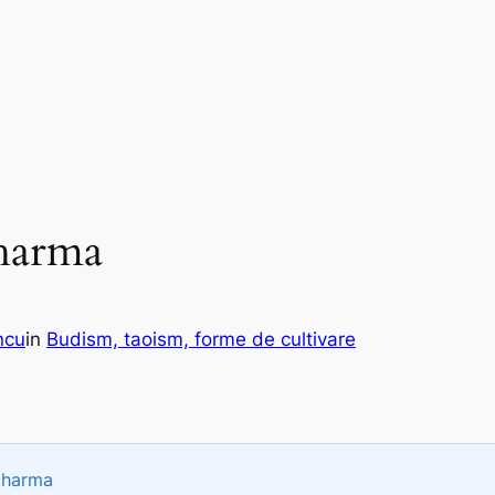
harma
ncu
in
Budism, taoism, forme de cultivare
harma