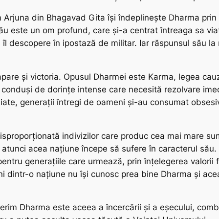
m
Arjuna
din
Bhagavad Gita
își îndeplinește
Dharma
prin 
său este un om profund, care și-a centrat întreaga sa viaț
îl descopere în ipostază de militar. Iar răspunsul său la
apare și victoria. Opusul
Dharmei
este
Karma
, legea cau
 conduși de dorințe intense care necesită rezolvare imedi
iate, generații întregi de oameni și-au consumat obsesiv
isproporționată indivizilor care produc cea mai mare sum
 atunci acea națiune începe să sufere în caracterul său.
entru generațiile care urmează, prin înțelegerea valorii
ni dintr-o națiune nu își cunosc prea bine
Dharma
și ace
perim
Dharma
este aceea a încercării și a eșecului, comb