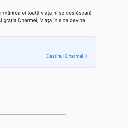
urmărirea ei toată viața ni se desfășoară
și grația
Dharmei
, Viața în sine devine
Destinul Dharmei