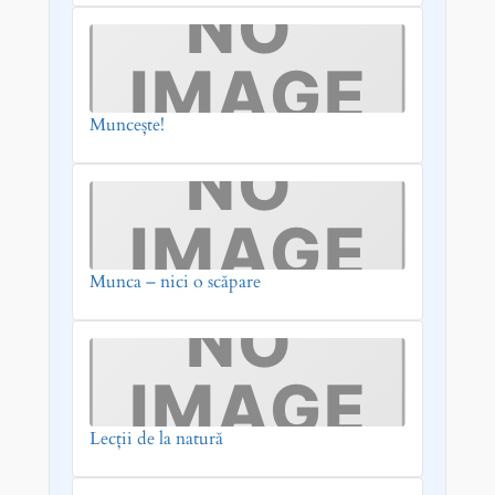
Muncește!
Munca – nici o scăpare
Lecții de la natură