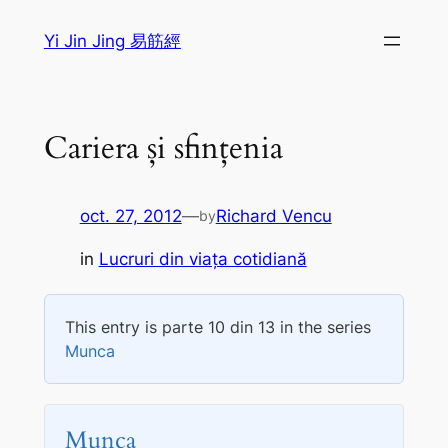
Sari
Yi Jin Jing 易筋經
la
conținut
Cariera și sfințenia
oct. 27, 2012
—
Richard Vencu
by
in
Lucruri din viaţa cotidiană
This entry is parte 10 din 13 in the series
Munca
Munca