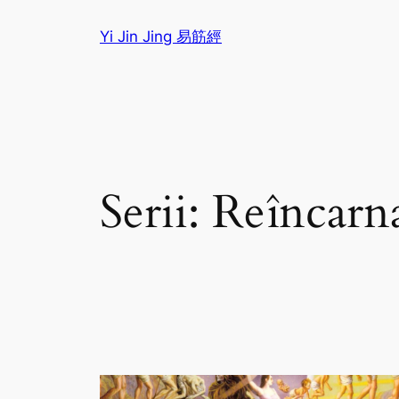
Sari
Yi Jin Jing 易筋經
la
conținut
Serii:
Reîncarn