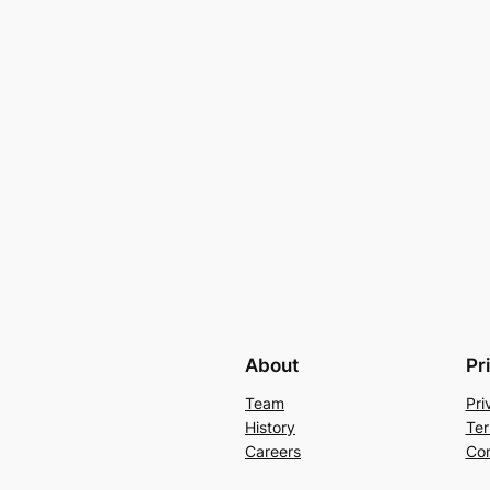
About
Pr
Team
Pri
History
Ter
Careers
Con