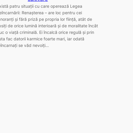
xistă patru situații cu care operează Legea
eîncarnării: Renașterea – are loc pentru cei
gnoranți și fără priză pe propria lor ființă, atât de
ipsiți de orice lumină interioară și de moralitate încât
uc o viață criminală. Ei încalcă orice regulă și prin
sta fac datorii karmice foarte mari, iar odată
eîncarnați se văd nevoiți…