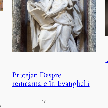
Protejat: Despre
reîncarnare în Evanghelii
—
by
ța