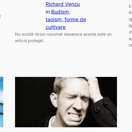
Richard Vencu
E
in
Budism,
R
t
i
taoism, forme de
l
cultivare
d
Nu există niciun rezumat deoarece acesta este un
a
articol protejat.
r