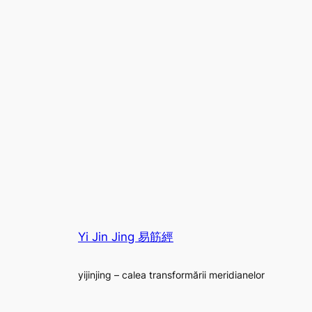
Yi Jin Jing 易筋經
yijinjing – calea transformării meridianelor