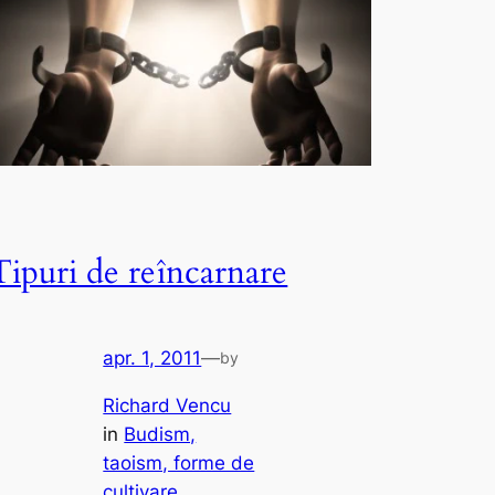
Tipuri de reîncarnare
apr. 1, 2011
—
by
Richard Vencu
in
Budism,
taoism, forme de
cultivare